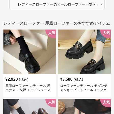
›
レディースローファー
の
ヒールローファー
一覧へ
レディースローファー 厚底ローファーのおすすめアイテム
人気
人気
¥
2,920
¥
3,580
(税込)
(税込)
厚底ローファー レディース 黒
ローファーレディース モダンチ
エナメル 光沢 モードシューズ
ャンキービットヒールローファ
美脚効果 通学 通勤
ー
人気
人気