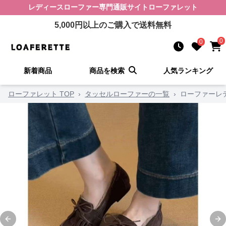
レディースローファー
専門通販サイト
ローファレット
5,000
円以上のご購入で送料無料
0
0
新着商品
商品を検索
人気ランキング
ローファレット TOP
›
タッセルローファーの一覧
›
ローファーレ
Previous slide
Ne