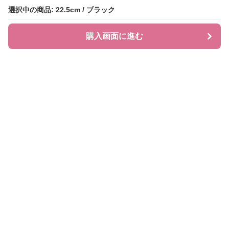
選択中の商品: 22.5cm / ブラック
選択中の商品: 22.5cm / ブラック
購入画面に進む
購入画面に進む
ローファレット
について
会社概要
利用規約