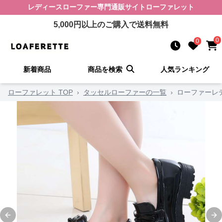
レディースローファー
専門通販サイト
ローファレット
5,000
円以上のご購入で送料無料
0
0
新着商品
商品を検索
人気ランキング
ローファレット TOP
›
タッセルローファーの一覧
›
ローファーレ
Previous slide
Ne