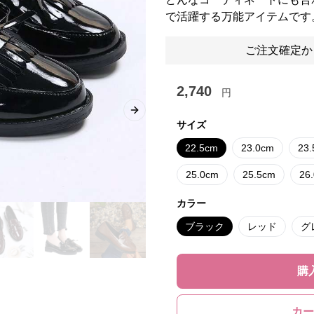
で活躍する万能アイテムです
ご注文確定か
2,740
円
Next slide
サイズ
22.5cm
23.0cm
23
25.0cm
25.5cm
26
カラー
ブラック
レッド
グ
購
カー