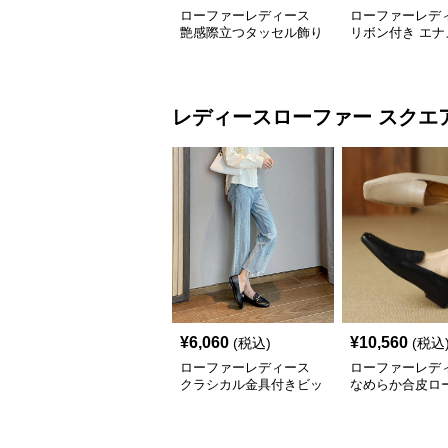
ローファーレディース
ローファーレデ
艶感際立つタッセル飾り
リボン付き エナ
学生靴
ッセル ローファ
レディースローファー
スクエ
¥
6,060
¥
10,560
(税込)
(税込
ローファーレディース
ローファーレデ
クラシカル金具付きビッ
なめらか合皮ロ
トローファー
上品仕上げ