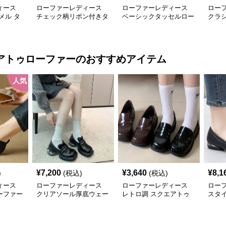
ィース
ローファーレディース
ローファーレディース
ロー
メル タ
チェック柄リボン付きタ
ベーシックタッセルロー
クラシ
ー
ッセルローファー美脚楽
ファー
フト
ちん靴
アトゥローファー
のおすすめアイテム
人気
¥
7,200
¥
3,640
¥
8,1
)
(税込)
(税込)
ィース
ローファーレディース
ローファーレディース
ロー
ーファー
クリアソール厚底ウェー
レトロ調 スクエアトゥ
スタ
ブローファー
クラシカルローファー
ー 本