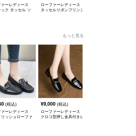
ファーレディース
ローファーレディース
ローファーレディース
ック タッセル ソ
タッセルリボンフリンジ
ふんわりタッセル付きロ
ローファー
付きローファー
ーファー
もっと見る
60
¥
9,000
¥
8,580
(税込)
(税込)
(税込)
ファーレディース
ローファーレディース
ローファーレディース
イリッシュローファ
クロコ型押し金具付きレ
パール装飾スクエアロー
革風型押し
ディースローファー
ファー