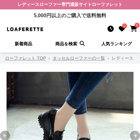
レディースローファー
専門通販サイト
ローファレット
5,000
円以上のご購入で送料無料
0
0
新着商品
商品を検索
人気ランキング
ローファレット TOP
›
タッセルローファーの一覧
›
レディース
Previous slide
Ne