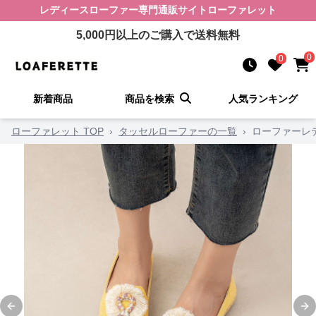
レディースローファー
専門通販サイト
ローファレット
5,000
円以上のご購入で送料無料
0
0
新着商品
商品を検索
人気ランキング
ローファレット TOP
›
タッセルローファーの一覧
›
ローファーレ
Previous slide
Ne