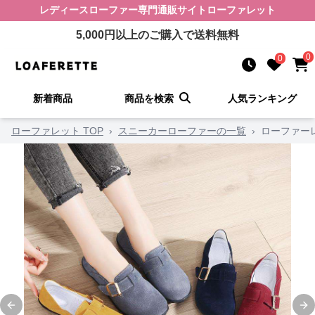
レディースローファー
専門通販サイト
ローファレット
5,000
円以上のご購入で送料無料
0
0
新着商品
商品を検索
人気ランキング
ローファレット TOP
›
スニーカーローファーの一覧
›
ローファー
Previous slide
Ne