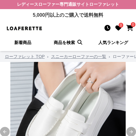
レディースローファー
専門通販サイト
ローファレット
5,000
円以上のご購入で送料無料
0
0
新着商品
商品を検索
人気ランキング
ローファレット TOP
›
スニーカーローファーの一覧
›
ローファー
Previous slide
Ne