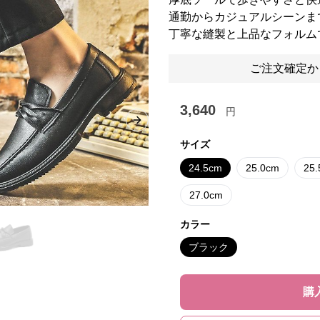
通勤からカジュアルシーンま
丁寧な縫製と上品なフォルム
ご注文確定か
3,640
円
Next slide
サイズ
24.5cm
25.0cm
25
27.0cm
カラー
ブラック
購