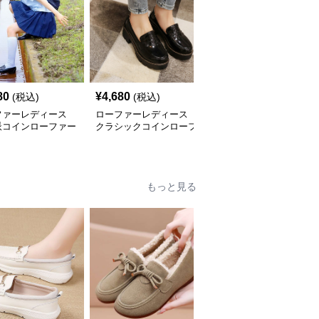
80
¥
4,680
¥
5,100
(税込)
(税込)
(税込)
ファーレディース
ローファーレディース
ローファーレディース
派コインローファー
クラシックコインローフ
厚底コインローファー
ンなし
ァー レディース
クラシカル
もっと見る