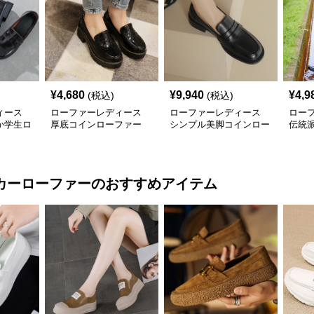
¥
4,680
¥
9,940
¥
4,9
(税込)
(税込)
ィース
ローファーレディース
ローファーレディース
ロー
か学生ロ
厚底コインローファー
シンプル美脚コインロー
伝統
クラシカル
ファー
リボ
カーローファー
のおすすめアイテム