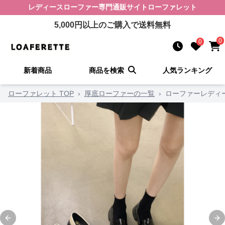
レディースローファー
専門通販サイト
ローファレット
5,000
円以上のご購入で送料無料
0
0
新着商品
商品を検索
人気ランキング
ローファレット TOP
›
厚底ローファーの一覧
›
ローファーレディ
Previous slide
Ne