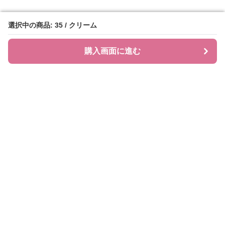
選択中の商品: 35 / クリーム
選択中の商品: 35 / クリーム
購入画面に進む
購入画面に進む
ローファレット
について
会社概要