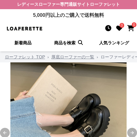
レディースローファー
専門通販サイト
ローファレット
5,000
円以上のご購入で送料無料
0
0
新着商品
商品を検索
人気ランキング
ローファレット TOP
›
厚底ローファーの一覧
›
ローファーレディ
Previous slide
Ne