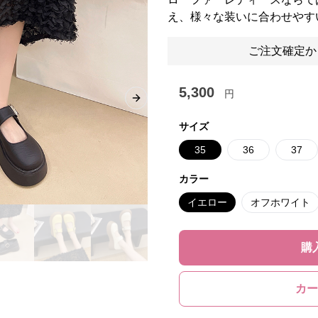
え、様々な装いに合わせやす
ご注文確定か
5,300
円
Next slide
サイズ
35
36
37
カラー
イエロー
オフホワイト
購
カー