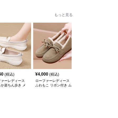
もっと見る
60
¥
4,000
¥
8,880
(税込)
(税込)
(税込)
ファーレディース
ローファーレディース
ローファーレディース
らか楽ちん歩き メ
ふわもこ リボン付き ム
軽量ビット付きスリッポ
ビットローファー
ートン風ローファー
ン