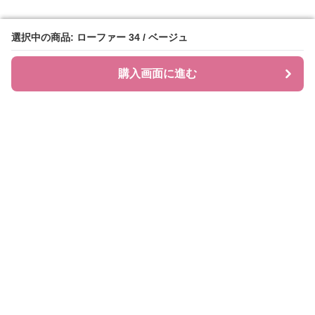
選択中の商品: ローファー 34 / ベージュ
選択中の商品: ローファー 34 / ベージュ
購入画面に進む
購入画面に進む
ローファレット
について
会社概要