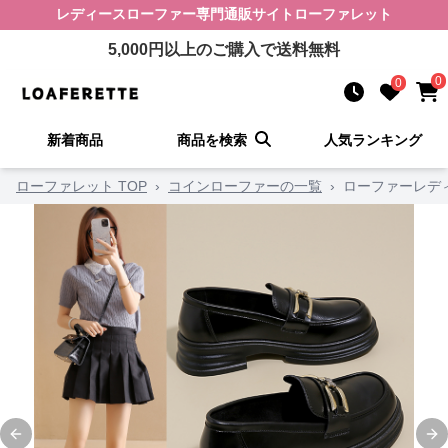
レディースローファー
専門通販サイト
ローファレット
5,000
円以上のご購入で送料無料
0
0
新着商品
商品を検索
人気ランキング
ローファレット TOP
›
コインローファーの一覧
›
ローファーレデ
Previous slide
Ne