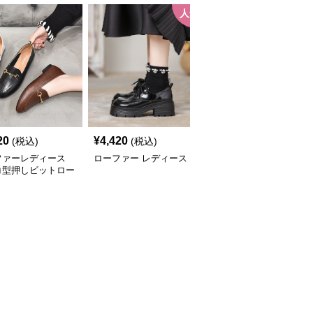
人気
人
20
¥
4,420
¥
3,580
(税込)
(税込)
(税込)
ファーレディース
ローファー レディース
ローファーレディース
コ型押しビットロー
上品メタルビットローフ
ー
ァー