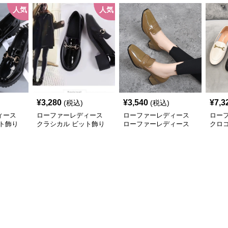
人気
人気
¥
3,280
¥
3,540
¥
7,3
(税込)
(税込)
ィース
ローファーレディース
ローファーレディース
ロー
ト飾り
クラシカル ビット飾り
ローファーレディース
クロ
ローファー
艶やか立体感 チャンキ
ファ
ーヒールローファー