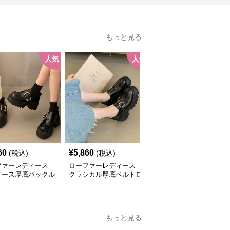
もっと見る
人気
人気
人
60
¥
5,860
¥
5,640
(税込)
(税込)
(税込)
ファーレディース
ローファーレディース
ローファーレディース
ィース厚底バックル
クラシカル厚底ベルトロ
厚底クラシカルローファ
ファー
ーファー
ー
もっと見る