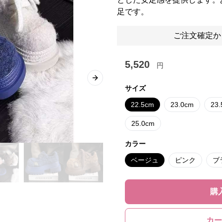
足です。
ご注文確定か
5,520
円
Next slide
サイズ
22.5cm
23.0cm
23
25.0cm
カラー
ベージュ
ピンク
ブ
購
カー