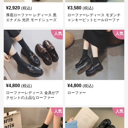
¥
2,920
¥
3,580
(税込)
(税込)
厚底ローファー レディース 黒
ローファーレディース モダンチ
エナメル 光沢 モードシューズ
ャンキービットヒールローファ
美脚効果 通学 通勤
ー
人気
人気
¥
4,800
¥
4,800
(税込)
(税込)
ローファーレディース 金具がア
ローファー
クセントの上品なローファー
人気
人気