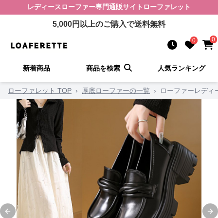
レディースローファー
専門通販サイト
ローファレット
5,000
円以上のご購入で送料無料
0
0
新着商品
商品を検索
人気ランキング
ローファレット TOP
›
厚底ローファーの一覧
›
ローファーレディー
Previous slide
Ne