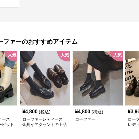
ーファー
のおすすめアイテム
人気
人気
人気
¥
4,800
¥
4,800
¥
3,9
(税込)
(税込)
ィース
ローファーレディース
ローファー
ロー
ービット
金具がアクセントの上品
レデ
ー
なローファー
ロー