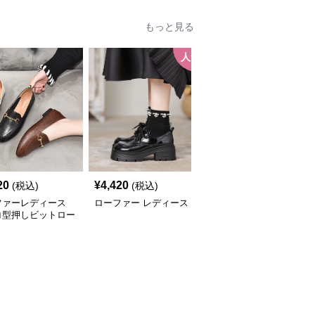
もっと見る
人気
人
20
¥
4,420
¥
3,580
(税込)
(税込)
(税込)
ファーレディース
ローファー レディース
ローファーレディース
コ型押しビットロー
上品メタルビットローフ
ー
ァー