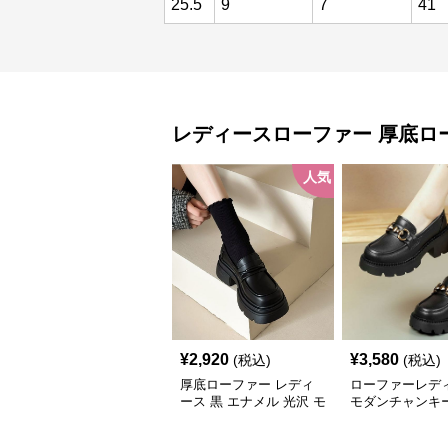
25.5
9
7
41
レディースローファー
厚底ロ
人気
¥
2,920
¥
3,580
(税込)
(税込)
厚底ローファー レディ
ローファーレデ
ース 黒 エナメル 光沢 モ
モダンチャンキ
ードシューズ 美脚効果
ヒールローファ
通学 通勤