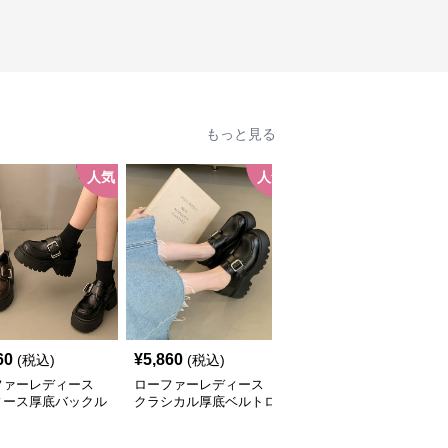
もっと見る
人気
人気
人
60
¥
5,860
¥
5,640
(税込)
(税込)
(税込)
ファーレディース
ローファーレディース
ローファーレディース
ィース厚底バックル
クラシカル厚底ベルトロ
厚底クラシカルローファ
ファー
ーファー
ー