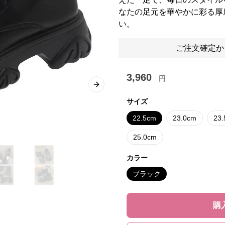
なたの足元を華やかに彩る厚
い。
ご注文確定か
3,960
円
Next slide
サイズ
22.5cm
23.0cm
23
25.0cm
カラー
ブラック
購