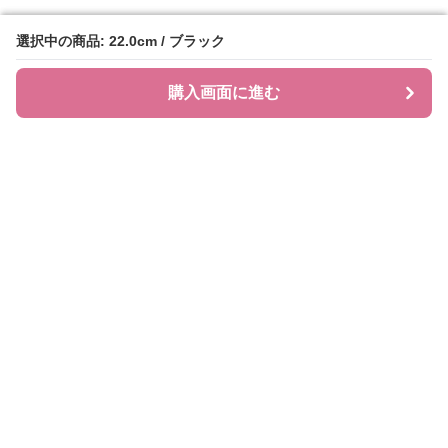
選択中の商品: 22.0cm / ブラック
選択中の商品: 22.0cm / ブラック
購入画面に進む
購入画面に進む
ローファレット
について
会社概要