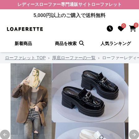
レディースローファー
専門通販サイト
ローファレット
5,000
円以上のご購入で送料無料
0
0
新着商品
商品を検索
人気ランキング
ローファレット TOP
›
厚底ローファーの一覧
›
ローファーレディ
Previous slide
Ne