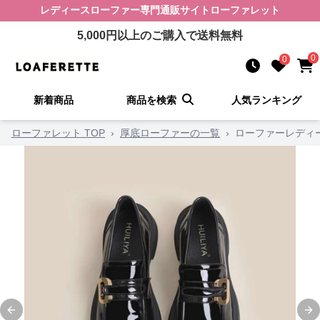
レディースローファー
専門通販サイト
ローファレット
5,000
円以上のご購入で送料無料
0
0
新着商品
商品を検索
人気ランキング
ローファレット TOP
›
厚底ローファーの一覧
›
ローファーレディ
Previous slide
Ne