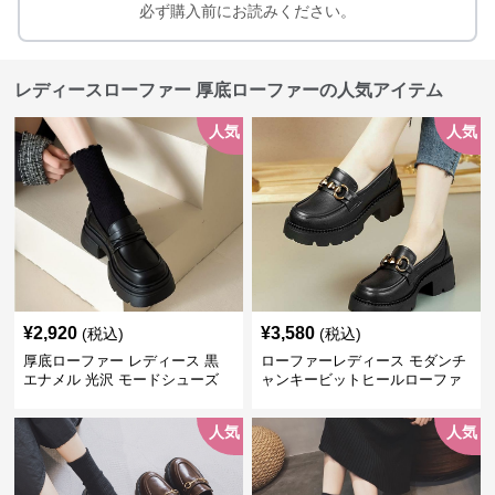
必ず購入前にお読みください。
レディースローファー 厚底ローファーの人気アイテム
人気
人気
¥
2,920
¥
3,580
(税込)
(税込)
厚底ローファー レディース 黒
ローファーレディース モダンチ
エナメル 光沢 モードシューズ
ャンキービットヒールローファ
美脚効果 通学 通勤
ー
人気
人気