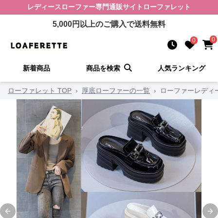
レディースローファー
専門通販サイト
ローファレット
5,000
円以上のご購入で送料無料
0
0
新着商品
商品を検索
人気ランキング
ローファレット TOP
›
厚底ローファーの一覧
›
ローファーレディ
Previous slide
Ne