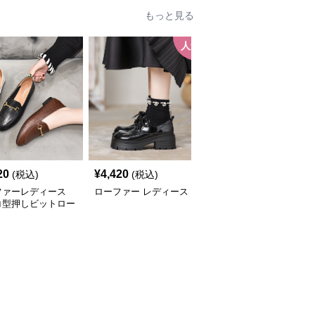
もっと見る
人気
人
20
¥
4,420
¥
3,580
(税込)
(税込)
(税込)
ファーレディース
ローファー レディース
ローファーレディース
コ型押しビットロー
上品メタルビットローフ
ー
ァー