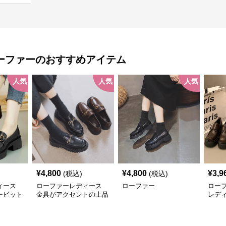
ーファー
のおすすめアイテム
人気
人気
人気
¥
4,800
¥
4,800
¥
3,9
(税込)
(税込)
ィース
ローファーレディース
ローファー
ロー
ービット
金具がアクセントの上品
レデ
ー
なローファー
ロー