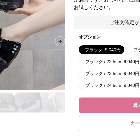
お試しください。
ご注文確定か
オプション
Next slide
ブラック
9,040
円
ブラ
ブラック / 22.5cm
9,040
円
ブラック / 23.5cm
9,040
円
ブラック / 24.5cm
9,040
円
購
カー