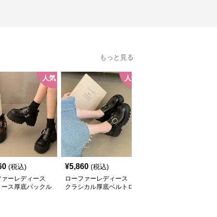
もっと見る
人気
人気
人
60
¥
5,860
¥
5,640
(税込)
(税込)
(税込)
ファーレディース
ローファーレディース
ローファーレディース
ィース厚底バックル
クラシカル厚底ベルトロ
厚底クラシカルローファ
ファー
ーファー
ー