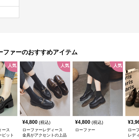
ーファー
のおすすめアイテム
人気
人気
人気
¥
4,800
¥
4,800
¥
3,9
(税込)
(税込)
ィース
ローファーレディース
ローファー
ロー
ービット
金具がアクセントの上品
レデ