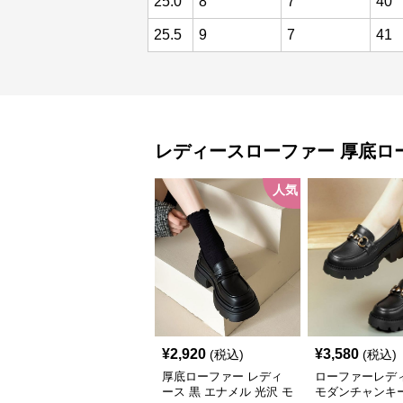
25.0
8
7
40
25.5
9
7
41
レディースローファー
厚底ロ
人気
¥
2,920
¥
3,580
(税込)
(税込)
厚底ローファー レディ
ローファーレデ
ース 黒 エナメル 光沢 モ
モダンチャンキ