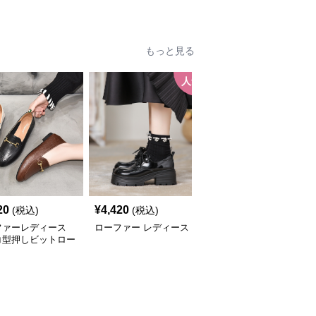
ファー
ーファー
ー
もっと見る
人気
人
20
¥
4,420
¥
3,580
(税込)
(税込)
(税込)
ファーレディース
ローファー レディース
ローファーレディース
コ型押しビットロー
上品メタルビットローフ
ー
ァー