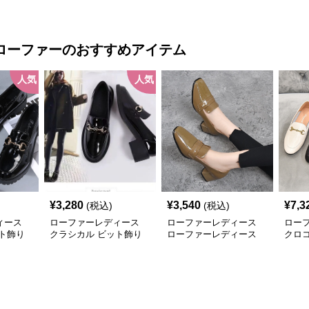
ー
なローファー
ロー
ローファー
のおすすめアイテム
人気
人気
¥
3,280
¥
3,540
¥
7,3
(税込)
(税込)
ィース
ローファーレディース
ローファーレディース
ロー
ト飾り
クラシカル ビット飾り
ローファーレディース
クロ
ローファー
艶やか立体感 チャンキ
ファ
ーヒールローファー