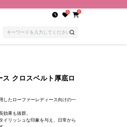
0
0
ース クロスベルト厚底ロ
用したローファーレディース向けの一
長効果も抜群。
タイリッシュな印象を与え、日常から
す。