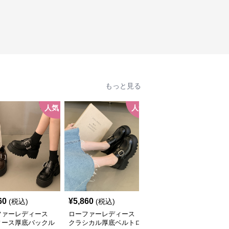
もっと見る
人気
人気
人
60
¥
5,860
¥
5,640
(税込)
(税込)
(税込)
ファーレディース
ローファーレディース
ローファーレディース
ィース厚底バックル
クラシカル厚底ベルトロ
厚底クラシカルローファ