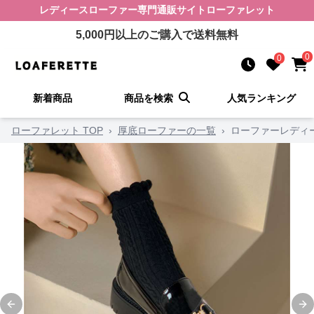
レディースローファー
専門通販サイト
ローファレット
5,000
円以上のご購入で送料無料
0
0
新着商品
商品を検索
人気ランキング
ローファレット TOP
›
厚底ローファーの一覧
›
ローファーレディ
Previous slide
Ne