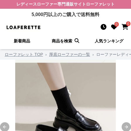
レディースローファー
専門通販サイト
ローファレット
5,000
円以上のご購入で送料無料
0
0
新着商品
商品を検索
人気ランキング
ローファレット TOP
›
厚底ローファーの一覧
›
ローファーレディー
Previous slide
Ne