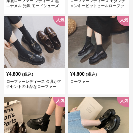
厚底ローファー レディース 黒
ローファーレディース モダンチ
エナメル 光沢 モードシューズ
ャンキービットヒールローファ
美脚効果 通学 通勤
ー
人気
人気
¥
4,800
¥
4,800
(税込)
(税込)
ローファーレディース 金具がア
ローファー
クセントの上品なローファー
人気
人気