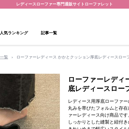
レディースローファー
専門通販サイト
ローファレット
人気ランキング
記事一覧
一覧
›
ローファーレディース かかとクッション厚底レディースロー
ローファーレディ
底レディースロー
レディース用厚底ローファー
丸みを帯びたフォルムと存在
ァーレディース向け商品です
しっかりとした縫製と紐付き
きれいめまで幅広いスタイル