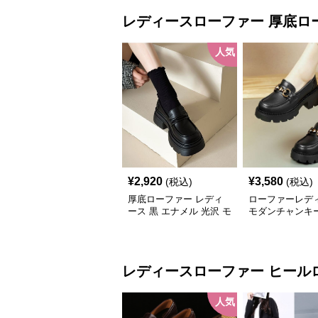
レディースローファー
厚底ロ
人気
¥
2,920
¥
3,580
(税込)
(税込)
厚底ローファー レディ
ローファーレデ
ース 黒 エナメル 光沢 モ
モダンチャンキ
ードシューズ 美脚効果
ヒールローファ
通学 通勤
レディースローファー
ヒール
人気