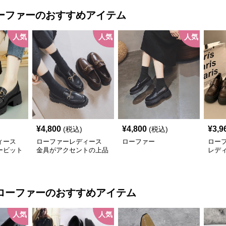
ーファー
のおすすめアイテム
人気
人気
人気
¥
4,800
¥
4,800
¥
3,9
(税込)
(税込)
ィース
ローファーレディース
ローファー
ロー
ービット
金具がアクセントの上品
レデ
ー
なローファー
ロー
ローファー
のおすすめアイテム
人気
人気