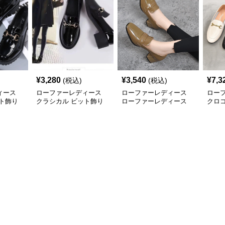
¥
3,280
¥
3,540
¥
7,3
(税込)
(税込)
ィース
ローファーレディース
ローファーレディース
ロー
ト飾り
クラシカル ビット飾り
ローファーレディース
クロ
ローファー
艶やか立体感 チャンキ
ファ
ーヒールローファー