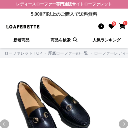
レディースローファー
専門通販サイト
ローファレット
5,000
円以上のご購入で送料無料
0
0
新着商品
商品を検索
人気ランキング
ローファレット TOP
›
厚底ローファーの一覧
›
ローファーレディ
Previous slide
Ne