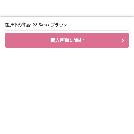
選択中の商品: 22.5cm / ブラウン
選択中の商品: 22.5cm / ブラウン
購入画面に進む
購入画面に進む
ローファレット
について