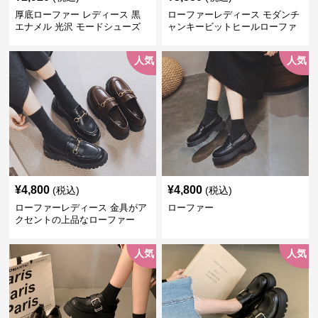
厚底ローファー レディース 黒
ローファーレディース モダンチ
エナメル 光沢 モードシューズ
ャンキービットヒールローファ
美脚効果 通学 通勤
ー
人気
人気
¥
4,800
¥
4,800
(税込)
(税込)
ローファーレディース 金具がア
ローファー
クセントの上品なローファー
人気
人気