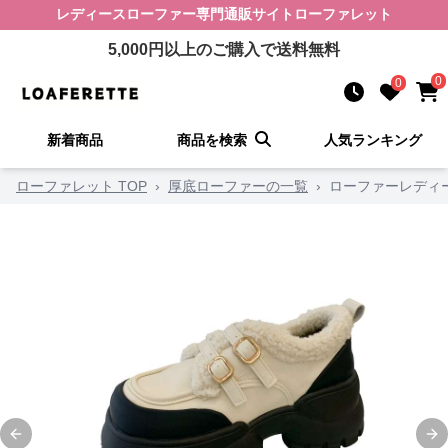
レディースローファー
専門通販サイト
ローファレット
5,000
円以上のご購入で送料無料
0
0
新着商品
商品を検索
人気ランキング
ローファレット TOP
›
厚底ローファーの一覧
›
ローファーレディ
Previous slide
Ne