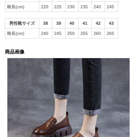
靴長(cm)
220
225
230
235
240
245
男性靴サイズ
38
39
40
41
42
43
靴長(cm)
240
245
250
255
260
265
商品画像