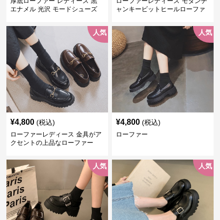
厚底ローファー レディース 黒
ローファーレディース モダンチ
エナメル 光沢 モードシューズ
ャンキービットヒールローファ
美脚効果 通学 通勤
ー
人気
人気
¥
4,800
¥
4,800
(税込)
(税込)
ローファーレディース 金具がア
ローファー
クセントの上品なローファー
人気
人気