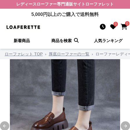
レディースローファー
専門通販サイト
ローファレット
5,000
円以上のご購入で送料無料
0
0
新着商品
商品を検索
人気ランキング
ローファレット TOP
›
厚底ローファーの一覧
›
ローファーレディー
Previous slide
Ne