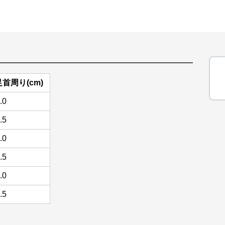
足首周り(cm)
.0
.5
.0
.5
.0
.5