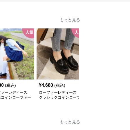
もっと見る
人気
人気
80
¥
4,680
¥
5,100
(税込)
(税込)
(税込)
ファーレディース
ローファーレディース
ローファーレディース
派コインローファー
クラシックコインローフ
厚底コインローファー
ンなし
ァー レディース
クラシカル
もっと見る