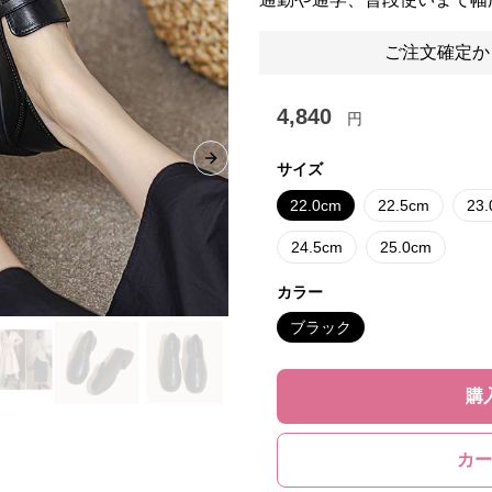
ご注文確定か
4,840
円
Next slide
サイズ
22.0cm
22.5cm
23
24.5cm
25.0cm
カラー
ブラック
購
カー