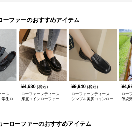
ローファー
のおすすめアイテム
¥
4,680
¥
9,940
¥
4,9
(税込)
(税込)
ィース
ローファーレディース
ローファーレディース
ロー
か学生ロ
厚底コインローファー
シンプル美脚コインロー
伝統
クラシカル
ファー
リボ
カーローファー
のおすすめアイテム