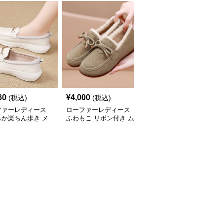
60
¥
4,000
¥
8,880
(税込)
(税込)
(税込)
ファーレディース
ローファーレディース
ローファーレディース
らか楽ちん歩き メ
ふわもこ リボン付き ム
軽量ビット付きスリッポ
ビットローファー
ートン風ローファー
ン