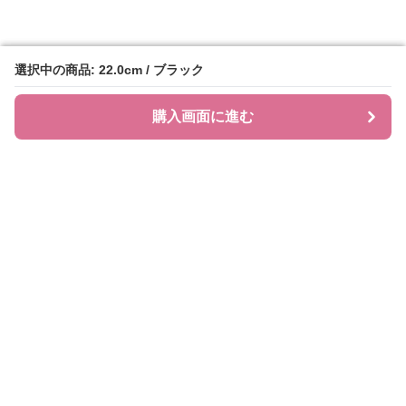
選択中の商品: 22.0cm / ブラック
選択中の商品: 22.0cm / ブラック
購入画面に進む
購入画面に進む
ローファレット
について
会社概要