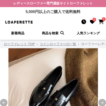
レディースローファー
専門通販サイト
ローファレット
5,000
円以上のご購入で送料無料
0
0
新着商品
商品を検索
人気ランキング
ローファレット TOP
›
コインローファーの一覧
›
ローファーレディ
Previous slide
Ne