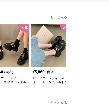
もっと見る
人気
人気
人
60
¥
5,860
¥
5,640
(税込)
(税込)
(税込)
ファーレディース
ローファーレディース
ローファーレディース
ィース厚底バックル
クラシカル厚底ベルトロ
厚底クラシカルローファ
ファー
ーファー
ー
もっと見る