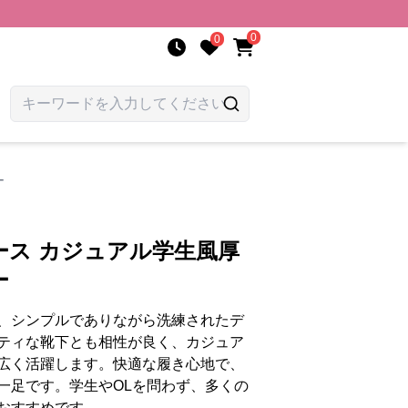
0
0
ー
ース カジュアル学生風厚
ー
、シンプルでありながら洗練されたデ
ティな靴下とも相性が良く、カジュア
広く活躍します。快適な履き心地で、
一足です。学生やOLを問わず、多くの
おすすめです。