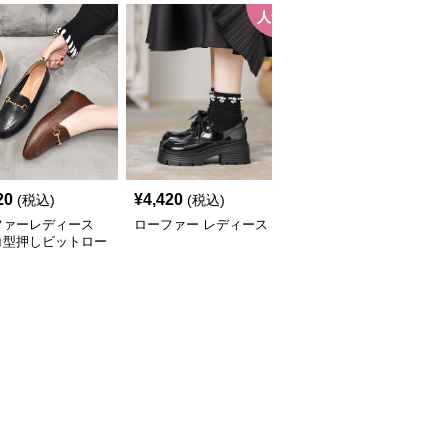
人気
人
20
¥
4,420
¥
3,580
(税込)
(税込)
(税込)
ファーレディース
ローファー レディース
ローファーレディース
コ型押しビットロー
上品メタルビットローフ
ー
ァー