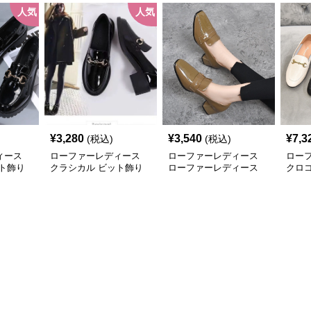
人気
人気
¥
3,280
¥
3,540
¥
7,3
(税込)
(税込)
ィース
ローファーレディース
ローファーレディース
ロー
ト飾り
クラシカル ビット飾り
ローファーレディース
クロ
ローファー
艶やか立体感 チャンキ
ファ
ーヒールローファー