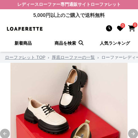
レディースローファー
専門通販サイト
ローファレット
5,000
円以上のご購入で送料無料
0
0
新着商品
商品を検索
人気ランキング
ローファレット TOP
›
厚底ローファーの一覧
›
ローファーレディ
Previous slide
Ne