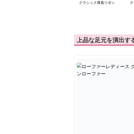
クラシック厚底リボン
ク
ローファー
コ
上品な足元を演出す