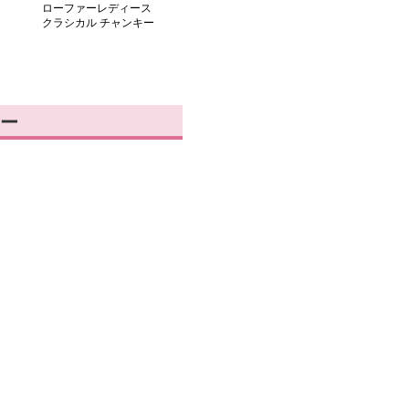
ローファーレディース
クラシカル チャンキー
ヒール ローファー
ー