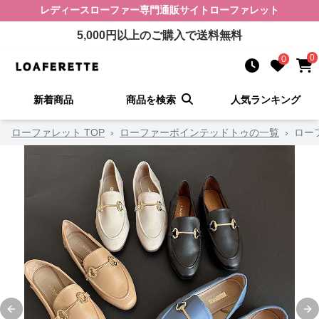
レディースローファー
専門通販サイト
ローファレット
5,000
円以上のご購入で送料無料
0
0
新着商品
商品を検索
人気ランキング
ローファレット TOP
›
ローファーポインテッドトゥの一覧
›
ロー
Previous slide
Ne