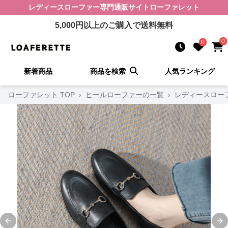
レディースローファー
専門通販サイト
ローファレット
5,000
円以上のご購入で送料無料
0
0
新着商品
商品を検索
人気ランキング
ローファレット TOP
›
ヒールローファーの一覧
›
レディースロー
Previous slide
Ne