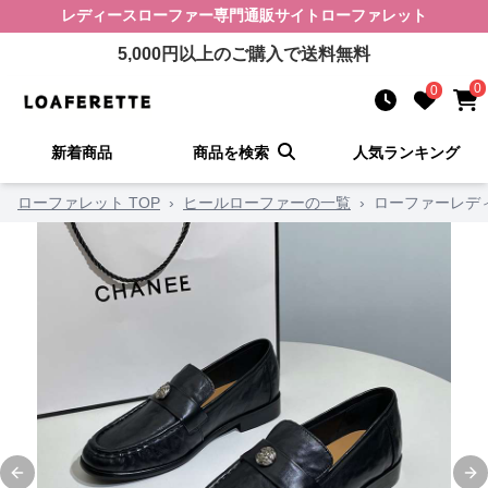
レディースローファー
専門通販サイト
ローファレット
5,000
円以上のご購入で送料無料
0
0
新着商品
商品を検索
人気ランキング
ローファレット TOP
›
ヒールローファーの一覧
›
ローファーレデ
Previous slide
Ne