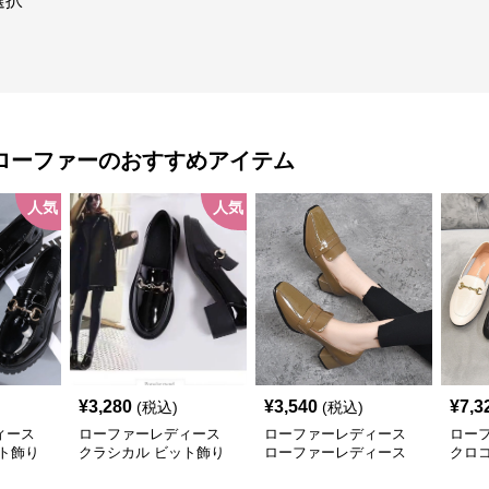
選択
ローファー
のおすすめアイテム
人気
人気
¥
3,280
¥
3,540
¥
7,3
(税込)
(税込)
ィース
ローファーレディース
ローファーレディース
ロー
ト飾り
クラシカル ビット飾り
ローファーレディース
クロ
ローファー
艶やか立体感 チャンキ
ファ