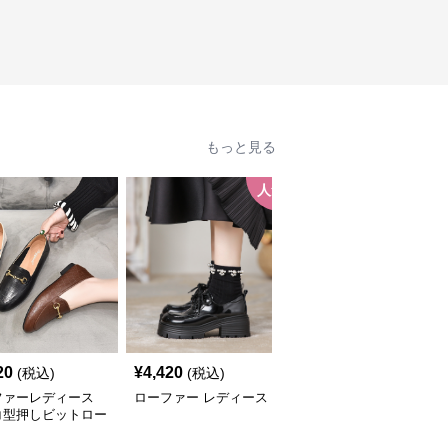
もっと見る
人気
人
20
¥
4,420
¥
3,580
(税込)
(税込)
(税込)
ファーレディース
ローファー レディース
ローファーレディース
コ型押しビットロー
上品メタルビットローフ
ー
ァー