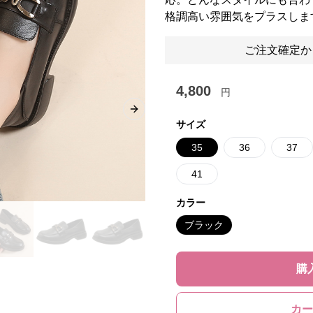
格調高い雰囲気をプラスしま
ご注文確定か
4,800
円
Next slide
サイズ
35
36
37
41
カラー
ブラック
購
カー