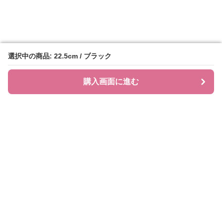
選択中の商品: 22.5cm / ブラック
選択中の商品: 22.5cm / ブラック
購入画面に進む
購入画面に進む
ローファレット
について