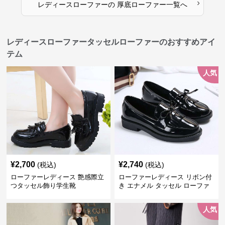
›
レディースローファー
の
厚底ローファー
一覧へ
レディースローファータッセルローファーのおすすめアイ
テム
人気
¥
2,700
¥
2,740
(税込)
(税込)
ローファーレディース 艶感際立
ローファーレディース リボン付
つタッセル飾り学生靴
き エナメル タッセル ローファ
ー
人気