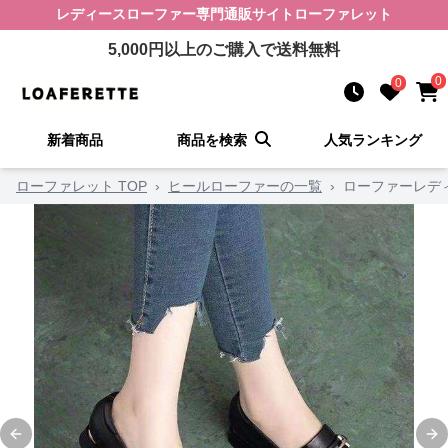
レディースローファー
専門通販サイト
ローファレット
5,000
円以上のご購入で送料無料
0
0
新着商品
商品を検索
人気ランキング
ローファレット TOP
›
ヒールローファーの一覧
›
ローファーレデ
Previous slide
Ne