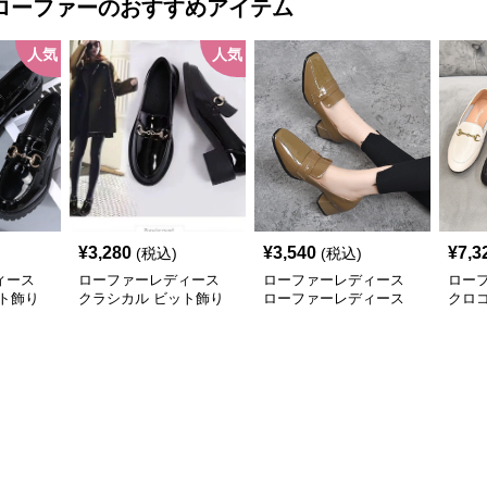
ローファー
のおすすめアイテム
人気
人気
¥
3,280
¥
3,540
¥
7,3
(税込)
(税込)
ィース
ローファーレディース
ローファーレディース
ロー
ト飾り
クラシカル ビット飾り
ローファーレディース
クロ
ローファー
艶やか立体感 チャンキ
ファ
ーヒールローファー