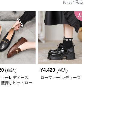
もっと見る
人気
人
20
¥
4,420
¥
3,580
(税込)
(税込)
(税込)
ファーレディース
ローファー レディース
ローファーレディース
コ型押しビットロー
上品メタルビットローフ
ー
ァー