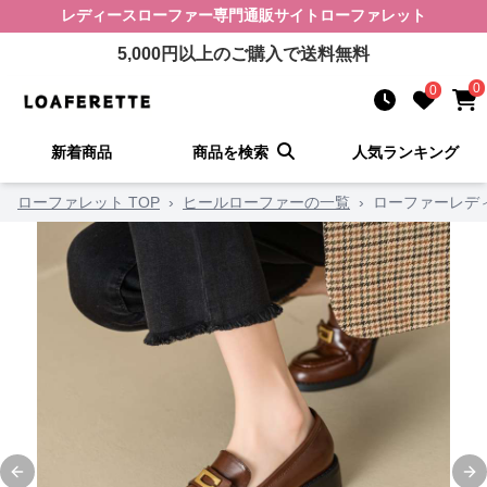
レディースローファー
専門通販サイト
ローファレット
5,000
円以上のご購入で送料無料
0
0
新着商品
商品を検索
人気ランキング
ローファレット TOP
›
ヒールローファーの一覧
›
ローファーレデ
Previous slide
Ne