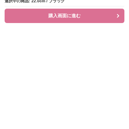
選択中の商品: 22.0cm / ブラック
選択中の商品: 22.0cm / ブラック
購入画面に進む
購入画面に進む
ローファレット
について
会社概要
利用規約