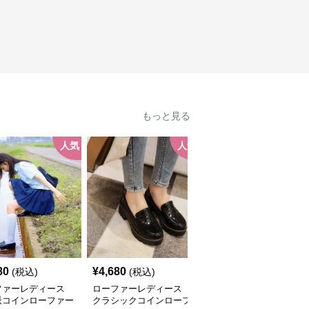
もっと見る
人気
人気
80
¥
4,680
¥
5,100
(税込)
(税込)
(税込)
ファーレディース
ローファーレディース
ローファーレディース
派コインローファー
クラシックコインローフ
厚底コインローファー