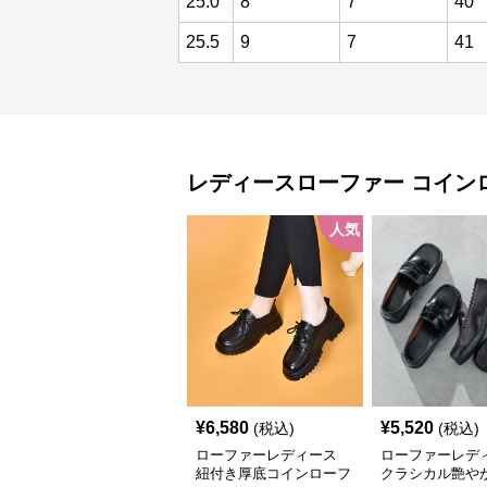
25.0
8
7
40
25.5
9
7
41
レディースローファー
コイン
人気
¥
6,580
¥
5,520
(税込)
(税込)
ローファーレディース
ローファーレデ
紐付き厚底コインローフ
クラシカル艶や