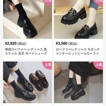
人気
人気
¥
2,920
¥
3,580
(税込)
(税込)
厚底ローファー レディース 黒
ローファーレディース モダンチ
エナメル 光沢 モードシューズ
ャンキービットヒールローファ
美脚効果 通学 通勤
ー
人気
人気