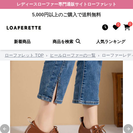
レディースローファー
専門通販サイト
ローファレット
5,000
円以上のご購入で送料無料
0
0
新着商品
商品を検索
人気ランキング
ローファレット TOP
›
ヒールローファーの一覧
›
ローファーレデ
Previous slide
Ne