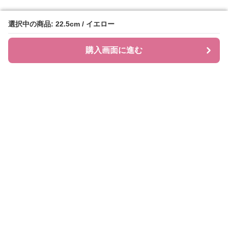
選択中の商品: 22.5cm / イエロー
選択中の商品: 22.5cm / イエロー
購入画面に進む
購入画面に進む
ローファレット
について
会社概要