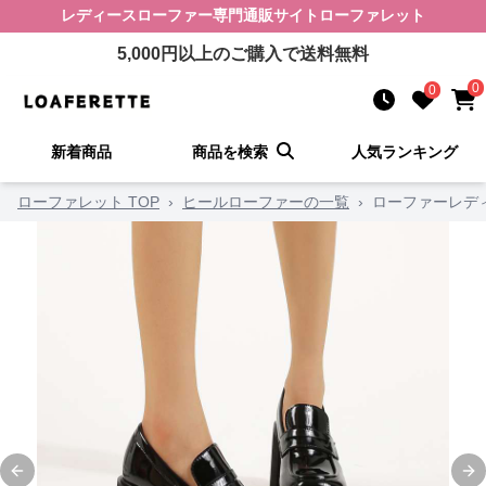
レディースローファー
専門通販サイト
ローファレット
5,000
円以上のご購入で送料無料
0
0
新着商品
商品を検索
人気ランキング
ローファレット TOP
›
ヒールローファーの一覧
›
ローファーレデ
Previous slide
Ne