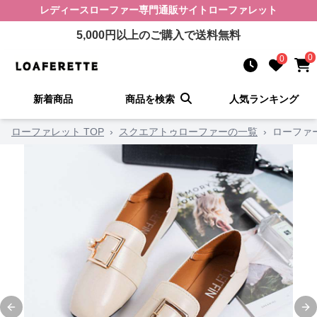
レディースローファー
専門通販サイト
ローファレット
5,000
円以上のご購入で送料無料
0
0
新着商品
商品を検索
人気ランキング
ローファレット TOP
›
スクエアトゥローファーの一覧
›
ローファ
Previous slide
Ne