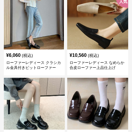
人気
¥
6,060
¥
10,560
(税込)
(税込)
ローファーレディース クラシカ
ローファーレディース なめらか
ル金具付きビットローファー
合皮ローファー上品仕上げ