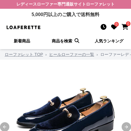
レディースローファー
専門通販サイト
ローファレット
5,000
円以上のご購入で送料無料
0
0
新着商品
商品を検索
人気ランキング
ローファレット TOP
›
ヒールローファーの一覧
›
ローファーレデ
Previous slide
Ne