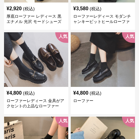
¥
2,920
¥
3,580
(税込)
(税込)
厚底ローファー レディース 黒
ローファーレディース モダンチ
エナメル 光沢 モードシューズ
ャンキービットヒールローファ
美脚効果 通学 通勤
ー
人気
人気
¥
4,800
¥
4,800
(税込)
(税込)
ローファーレディース 金具がア
ローファー
クセントの上品なローファー
人気
人気