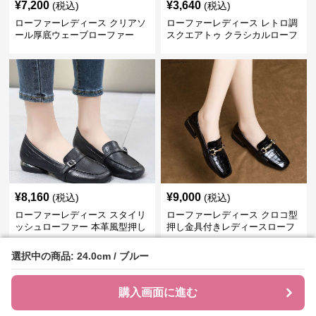
¥
7,200
¥
3,640
(税込)
(税込)
ローファーレディース クリアソ
ローファーレディース レトロ調
ール厚底ウェーブローファー
スクエアトゥ クラシカルローフ
ァー
¥
8,160
¥
9,000
(税込)
(税込)
ローファーレディース スタイリ
ローファーレディース クロコ型
ッシュローファー 本革風型押し
押し金具付きレディースローフ
ァー
選択中の商品: 24.0cm / ブルー
選択中の商品: 24.0cm / ブルー
›
レディースローファー
の
スクエアトゥローファー
一覧へ
購入画面に進む
購入画面に進む