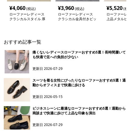
¥
4,060
¥
3,960
¥
5,520
(税込)
(税込)
(税込
ローファーレディース
ローファーレディース
ローファーレデ
クラシカルスタイル 厚
クラシカル金具付きビッ
上品メタルビッ
底ローファー
トローファー
ァー
おすすめ記事一覧
痛くないレディースローファーおすすめ5選！長時間履いて
も快適で足への負担が少ない
更新日
2026-07-29
スーツを着る女性にぴったりなローファーおすすめ5選！通
勤からオフィスまで快適に歩ける
更新日
2026-05-15
ビジネスシーンに最適なローファーおすすめ5選！通勤から
商談まで快適に歩けて上品な印象を演出
更新日
2026-07-29