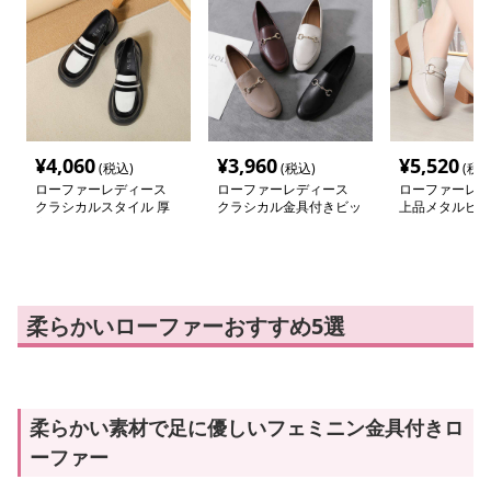
¥
4,060
¥
3,960
¥
5,520
(税込)
(税込)
(税込
ローファーレディース
ローファーレディース
ローファーレデ
クラシカルスタイル 厚
クラシカル金具付きビッ
上品メタルビッ
底ローファー
トローファー
ァー
柔らかいローファーおすすめ5選
柔らかい素材で足に優しいフェミニン金具付きロ
ーファー