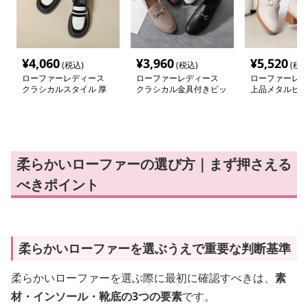
¥
4,060
¥
3,960
¥
5,520
(税込)
(税込)
(税込
ローファーレディース
ローファーレディース
ローファーレデ
クラシカルスタイル 厚
クラシカル金具付きビッ
上品メタルビッ
底ローファー
トローファー
ァー
柔らかいローファーの選び方｜まず押さえる
べきポイント
柔らかいローファーを選ぶうえで重要な判断基準
柔らかいローファーを選ぶ際に最初に確認すべきは、
素
材・インソール・靴底の3つの要素
です。