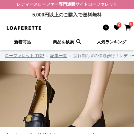
レディースローファー
専門通販サイト
ローファレット
5,000
円以上のご購入で送料無料
0
0
新着商品
商品を検索
人気ランキング
ローファレット TOP
›
記事一覧
›
疲れ知らずの快適歩行！レディ