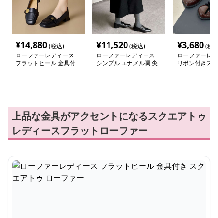
¥
14,880
¥
11,520
¥
3,680
(税込)
(税込)
(税込
ローファーレディース
ローファーレディース
ローファーレデ
フラットヒール 金具付
シンプル エナメル調 尖
リボン付きスク
き スクエアトゥ ローフ
った先端 ローファー
ゥ ローファー
ァー
上品な金具がアクセントになるスクエアトゥ
レディースフラットローファー