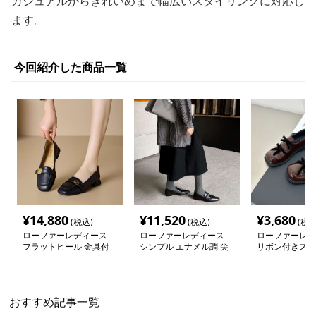
カジュアルからきれいめまで幅広いスタイリングに対応し
ます。
今回紹介した商品一覧
¥
14,880
¥
11,520
¥
3,680
(税込)
(税込)
(税込
ローファーレディース
ローファーレディース
ローファーレデ
フラットヒール 金具付
シンプル エナメル調 尖
リボン付きスク
き スクエアトゥ ローフ
った先端 ローファー
ゥ ローファー
ァー
おすすめ記事一覧