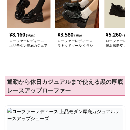
¥
8,160
¥
3,580
¥
5,260
(税込)
(税込)
(税込
ローファーレディース
ローファーレディース
ローファーレデ
上品モダン厚底カジュア
ラギッドソール クラシ
光沢感際立つモ
ルレースアップシューズ
カルローファー
ローファー
通勤から休日カジュアルまで使える黒の厚底
レースアップローファー