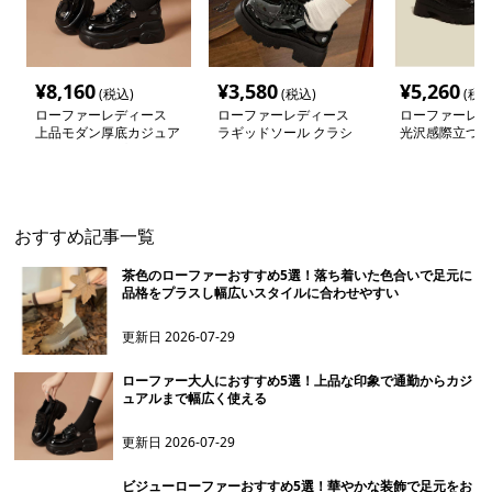
¥
8,160
¥
3,580
¥
5,260
(税込)
(税込)
(税込
ローファーレディース
ローファーレディース
ローファーレデ
上品モダン厚底カジュア
ラギッドソール クラシ
光沢感際立つモ
ルレースアップシューズ
カルローファー
ローファー
おすすめ記事一覧
茶色のローファーおすすめ5選！落ち着いた色合いで足元に
品格をプラスし幅広いスタイルに合わせやすい
更新日
2026-07-29
ローファー大人におすすめ5選！上品な印象で通勤からカジ
ュアルまで幅広く使える
更新日
2026-07-29
ビジューローファーおすすめ5選！華やかな装飾で足元をお