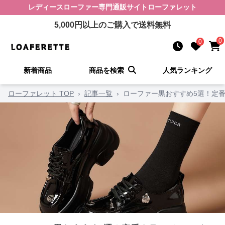
レディースローファー
専門通販サイト
ローファレット
5,000
円以上のご購入で送料無料
0
0
新着商品
商品を検索
人気ランキング
ローファレット TOP
›
記事一覧
›
ローファー黒おすすめ5選！定